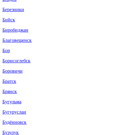
Березники
Бийск
Биробиджан
Благовещенск
Бор
Борисоглебск
Боровичи
Братск
Брянск
Бугульма
Бугуруслан
Будённовск
Бузулук