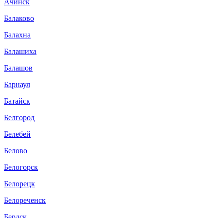
Ачинск
Балаково
Балахна
Балашиха
Балашов
Барнаул
Батайск
Белгород
Белебей
Белово
Белогорск
Белорецк
Белореченск
Бердск